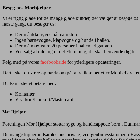
Besøg hos Morhjælper
Vi er rigtig glade for de mange glade kunder, der vælger at besøge os h
næste gang, du besøger os:
Der må ikke ryges på matriklen.
Ingen barnevogne, klapvogne og hunde i hallen.
Der må max være 20 personer i hallen ad gangen.
Ved salg af udeting er det Flemming, du skal henvende dig til.
Følg med på vores
facebookside
for yderligere opdateringer.
Dertil skal du være opmærksom på, at vi ikke benytter Mob
ilePay læ
Du kan i stedet betale med:
Kontanter
Visa kort/Dankort/Mastercard
Mor Hjælper
Foreningen Mor Hjælper støtter syge og handicappede børn i Danmark. 
De mange lopper indsamles hos private, ved genbrugsstationen i Hass