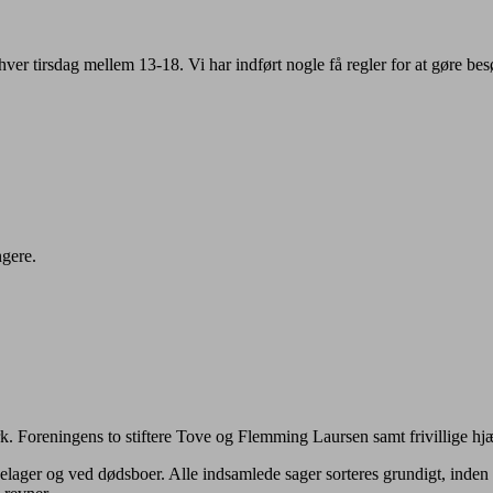
ver tirsdag mellem 13-18. Vi har indført nogle få regler for at gøre besø
ngere.
Foreningens to stiftere Tove og Flemming Laursen samt frivillige hjæl
elager og ved dødsboer. Alle indsamlede sager so
rteres grundigt, inde