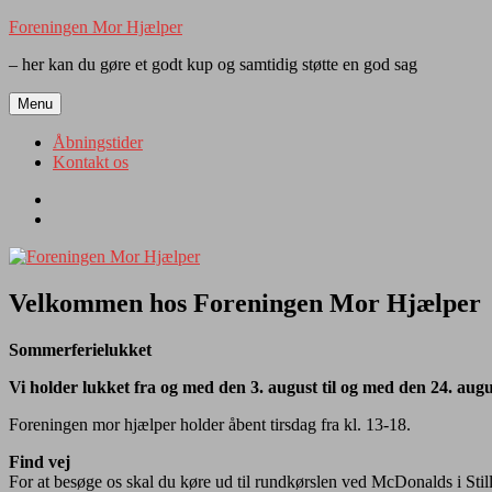
Videre
Foreningen Mor Hjælper
til
– her kan du gøre et godt kup og samtidig støtte en god sag
indhold
Menu
Åbningstider
Kontakt os
Åbningstider
Kontakt
os
Velkommen hos Foreningen Mor Hjælper
Sommerferielukket
Vi holder lukket fra og med den 3. august til og med den 24. augu
Foreningen mor hjælper holder åbent tirsdag fra kl. 13-18.
Find vej
For at besøge os skal du køre ud til rundkørslen ved McDonalds i Still